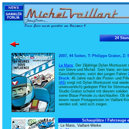
24 Stun
2007, 44 Seiten, T: Philippe Graton, Z:
Le Mans
. Der 19jährige Dylan Montusset s
von Steve und Michel. Sein Vater, ein ban
Geschäftsmann, setzt den jungen Fahrer
Druck
. 46 Jahre nach der Pisten- und Pi
(
A5
) sorgt mit Dylan Montusset mal wieder
unwissentlich) gedopter Pilot für Stimmu
Studio Graton scheint mit diesem solide
seine Blaue Periode zu durchlaufen. Ob d
einem neuen Protagonisten im Vaillant-K
werden soll, wird sich zeigen.
Schauplätze / Fahrzeuge e
- Le Mans, Vaillant-Werke