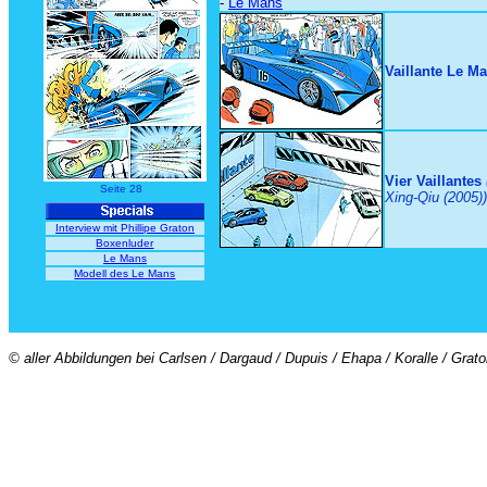
-
Le Mans
Vaillante Le M
Vier Vaillantes
Seite 28
Xing-Qiu (2005))
Interview mit Phillipe Graton
Boxenluder
Le Mans
Modell des Le Mans
© aller Abbildungen bei Carlsen / Dargaud / Dupuis / Ehapa / Koralle / Grat