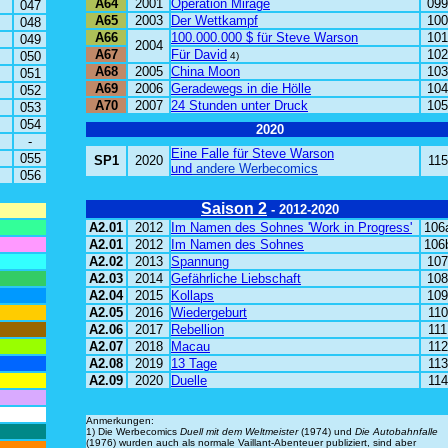
A64
2001
Operation Mirage
099
047
A65
2003
Der Wettkampf
100
048
A66
100.000.000 $ für Steve Warson
101
049
2004
A67
Für David
102
050
4)
A68
2005
China Moon
103
051
A69
2006
Geradewegs in die Hölle
104
052
A70
2007
24 Stunden unter Druck
105
053
054
2020
-
Eine Falle für Steve Warson
055
SP1
2020
115
und
andere Werbecomics
056
Saison 2
- 2012-2020
A2.01
2012
Im Namen des Sohnes
'Work in Progress'
106
A2.01
2012
Im Namen des Sohnes
106
A2.02
2013
Spannung
107
A2.03
2014
Gefährliche Liebschaft
108
A2.04
2015
Kollaps
109
A2.05
2016
Wiedergeburt
110
A2.06
2017
Rebellion
111
A2.07
2018
Macau
112
A2.08
2019
13 Tage
113
A2.09
2020
Duelle
114
Anmerkungen:
1) Die Werbecomics
Duell mit dem Weltmeister
(1974)
und
Die Autobahnfalle
(1976)
wurden auch als normale Vaillant-Abenteuer publiziert, sind aber