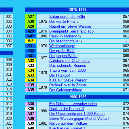
1975-1979
001
A27
Safari durch die Hölle
057
002
A30
1975
Der weiße Prinz
058
2)
003
A28
Rätsel um Steve Warson
059
004
A29
1976
Brennpunkt San Francisco
060
005
A47
1986
Panik in Monaco
061
3)
006
W5
Die Autobahnfalle
-
1)
007
K31
1976
Werksspionage
062
K32
Der große Bluff
063
A31
Die jungen Wölfe
066
1977
008
A32
Aufstand der Champions
067
009
K33
Das schönste Rennen
064
010
K34
Traum vom Jahr 2000
065
1978
011
A33
Der Hitzkopf
068
012
A34
K.O. für Steve Warson
069
013
K35
Reifen-Poker in Zolder
070
1979
014
A35
Der Galeerensklave
071
015
1980-1989
016
017
A36
Ein Fahrer ist verschwunden
072
018
K36
Duell in der Formel 3
073
1980
019
A37
Der Unbekannte der 1.000 Pisten
074
020
A38
Steve Warson gegen Michel Vaillant
075
021
A39
1981
Rallye auf dem Vulkan
076
022
A40
Krach in der Formel 1
077