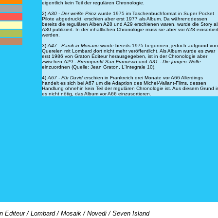
eigentlich kein Teil der regulären Chronologie.
2)
A30 - Der weiße Prinz
wurde 1975 im Taschenbuchformat in Super Pocket
Pilote abgedruckt, erschien aber erst 1977 als Album. Da währenddessen
bereits die regulären Alben A28 und A29 erschienen waren, wurde die Story al
A30 publiziert. In der inhaltlichen Chronologie muss sie aber vor A28 einsortier
werden.
3)
A47 - Panik in Monaco
wurde bereits 1975 begonnen, jedoch aufgrund von
Querelen mit Lombard dort nicht mehr veröffentlicht. Als Album wurde es zwar
erst 1986 von Graton Éditeur herausgegeben, ist in der Chronologie aber
zwischen
A29 - Brennpunkt San Francisco
und
A31 - Die jungen Wölfe
einzuordnen (Quelle: Jean Graton, L'Integrale 10).
4)
A67 - Für David
erschien in Frankreich drei Monate vor A66 Allerdings
handelt es sich bei A67 um die Adaption des Michel-Vallant-Films, dessen
Handlung ohnehin kein Teil der regulären Chronologie ist. Aus diesem Grund i
es nicht nötig, das Album vor A66 einzusortieren.
on Editeur / Lombard / Mosaik / Novedi / Seven Island