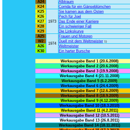
A24
Albtraum
K24
Corrida für ein Gänseblümchen
K25
Sie kamen aus dem Osten
K26
Pech für Joel
K27
1973
Das Ende einer Karriere
K28
Ein schwieriger Fall
K29
Die Linkskurve
A25
Frauen und Motoren
W2
Duell mit dem Weltmeister
1)
1974
A26
Weltmeister
K30
Ein harter Bursche
Werkausgabe Band 1 (20.6.2008)
Werkausgabe Band 2 (20.6.2008)
Werkausgabe Band 3 (19.9.2008)
Werkausgabe Band 4 (21.11.2008)
Werkausgabe Band 5 (6.2.2009)
Werkausgabe Band 6 (24.4.2009)
Werkausgabe Band 7 (12.6.2009)
Werkausgabe Band 8 (18.9.2009)
Werkausgabe Band 9 (4.12.2009)
Werkausgabe Band 10 (18.3.2010)
Werkausgabe Band 11 (4.2.2011)
Werkausgabe Band 12 (10.5.2011)
Werkausgabe Band 13 (26.8.2011)
Werkausgabe Band 14 (18.11.2011)