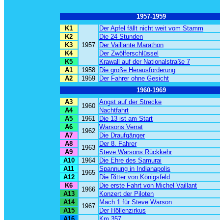
1957-1959
K1
Der Apfel fällt nicht weit vom Stamm
K2
Die 24 Stunden
K3
1957
Der Vaillante Marathon
K4
Der Zwölferschlüssel
K5
Krawall auf der Nationalstraße 7
A1
1958
Die große Herausforderung
A2
1959
Der Fahrer ohne Gesicht
1960-1969
A3
Angst auf der Strecke
1960
A4
Nachtfahrt
A5
1961
Die 13 ist am Start
A6
Warsons Verrat
1962
A7
Die Draufgänger
A8
Der 8. Fahrer
1963
A9
Steve Warsons Rückkehr
A10
1964
Die Ehre des Samurai
A11
Spannung in Indianapolis
1965
A12
Die Ritter von Königsfeld
K6
Die erste Fahrt von Michel Vaillant
1966
A13
Konzert der Piloten
A14
Mach 1 für Steve Warson
1967
A15
Der Höllenzirkus
A16
Km 357