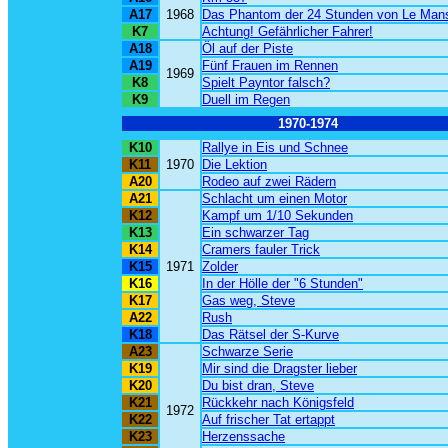
A17
1968
Das Phantom der 24 Stunden von Le Man
K7
Achtung! Gefährlicher Fahrer!
A18
Öl auf der Piste
A19
Fünf Frauen im Rennen
1969
K8
Spielt Payntor falsch?
K9
Duell im Regen
1970-1974
K10
Rallye in Eis und Schnee
K11
1970
Die Lektion
A20
Rodeo auf zwei Rädern
A21
Schlacht um einen Motor
K12
Kampf um 1/10 Sekunden
K13
Ein schwarzer Tag
K14
Cramers fauler Trick
K15
1971
Zolder
K16
In der Hölle der "6 Stunden"
K17
Gas weg, Steve
A22
Rush
K18
Das Rätsel der S-Kurve
A23
Schwarze Serie
K19
Mir sind die Dragster lieber
K20
Du bist dran, Steve
K21
Rückkehr nach Königsfeld
1972
K22
Auf frischer Tat ertappt
K23
Herzenssache