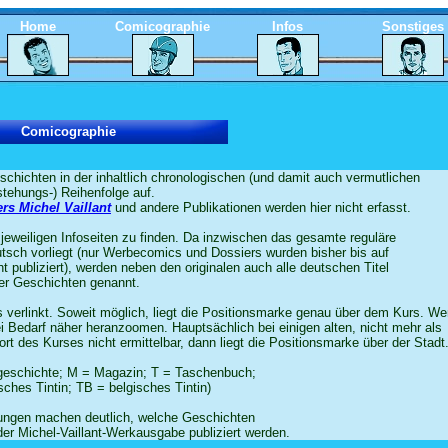
Home
Comicographie
Infos
Sonstiges
Comicographie
eschichten in der inhaltlich chronologischen (und damit auch vermutlichen
tehungs-) Reihenfolge auf.
rs Michel Vaillant
und andere Publikationen werden hier nicht erfasst.
 jeweiligen Infoseiten zu finden. Da inzwischen das gesamte reguläre
tsch vorliegt (nur Werbecomics und Dossiers wurden bisher bis auf
publiziert), werden neben den originalen auch alle deutschen Titel
er Geschichten genannt.
 verlinkt. Soweit möglich, liegt die Positionsmarke genau über dem Kurs. We
bei Bedarf näher heranzoomen. Hauptsächlich bei einigen alten, nicht mehr als
t des Kurses nicht ermittelbar, dann liegt die Positionsmarke über der Stadt
geschichte; M = Magazin; T = Taschenbuch;
sches Tintin; TB = belgisches Tintin)
gungen machen deutlich, welche Geschichten
r Michel-Vaillant-Werkausgabe publiziert werden.