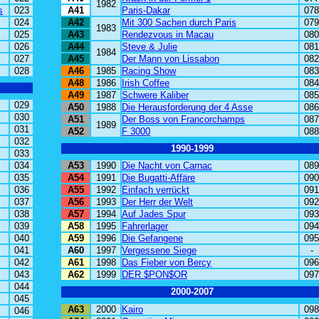
1982
s
023
A41
Paris-Dakar
078
024
A42
Mit 300 Sachen durch Paris
079
1983
025
A43
Rendezvous in Macau
080
026
A44
Steve & Julie
081
1984
027
A45
Der Mann von Lissabon
082
028
A46
1985
Racing Show
083
A48
1986
Irish Coffee
084
A49
1987
Schwere Kaliber
085
029
A50
1988
Die Herausforderung der 4 Asse
086
030
A51
Der Boss von Francorchamps
087
1989
031
A52
F 3000
088
032
1990-1999
033
034
A53
1990
Die Nacht von Carnac
089
035
A54
1991
Die Bugatti-Affäre
090
036
A55
1992
Einfach verrückt
091
037
A56
1993
Der Herr der Welt
092
038
A57
1994
Auf Jades Spur
093
039
A58
1995
Fahrerlager
094
040
A59
1996
Die Gefangene
095
041
A60
1997
Vergessene Siege
-
042
A61
1998
Das Fieber von Bercy
096
043
A62
1999
DER $PON$OR
097
044
2000-2007
045
A63
2000
Kairo
098
046