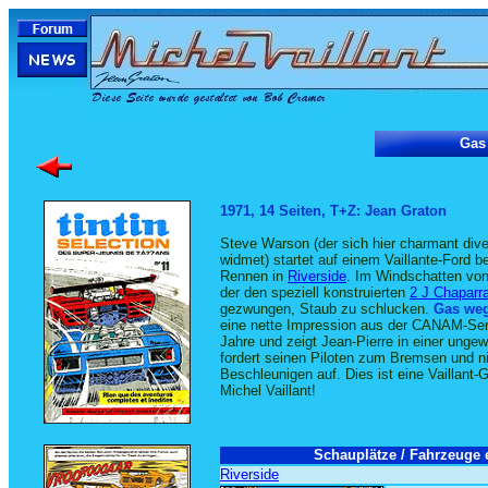
Gas 
1971, 14 Seiten, T+Z: Jean Graton
Steve Warson (der sich hier charmant div
widmet) startet auf einem Vaillante-Ford
Rennen in
Riverside
. Im Windschatten vo
der den speziell konstruierten
2 J Chaparra
gezwungen, Staub zu schlucken.
Gas weg
eine nette Impression aus der CANAM-Seri
Jahre und zeigt Jean-Pierre in einer ungew
fordert seinen Piloten zum Bremsen und n
Beschleunigen auf. Dies ist eine Vaillant
Michel Vaillant!
Schauplätze / Fahrzeuge e
Riverside