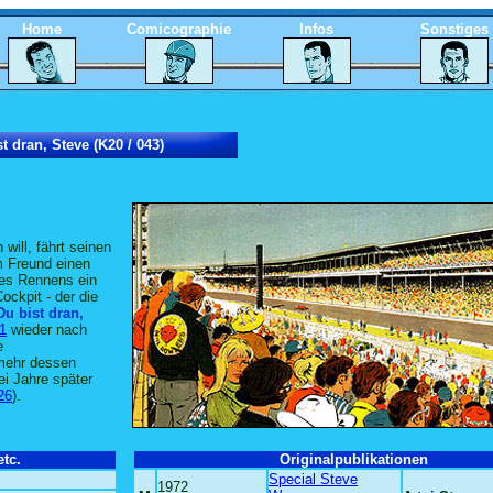
Home
Comicographie
Infos
Sonstiges
t dran, Steve (K20 / 043)
 will, fährt seinen
m Freund einen
des Rennens ein
ockpit - der die
Du bist dran,
1
wieder nach
e
 mehr dessen
ei Jahre später
26
).
tc.
Originalpublikationen
Special Steve
1972