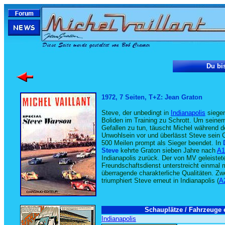
Du bis
1972, 7 Seiten, T+Z: Jean Graton
Steve, der unbedingt in
Indianapolis
siegen
Boliden im Training zu Schrott. Um seine
Gefallen zu tun, täuscht Michel während 
Unwohlsein vor und überlässt Steve sein C
500 Meilen prompt als Sieger beendet. In
Steve
kehrte Graton sieben Jahre nach
A1
Indianapolis zurück. Der von MV geleistet
Freundschaftsdienst unterstreicht einmal
überragende charakterliche Qualitäten. Zw
triumphiert Steve erneut in Indianapolis (
A
Schauplätze / Fahrzeuge e
Indianapolis