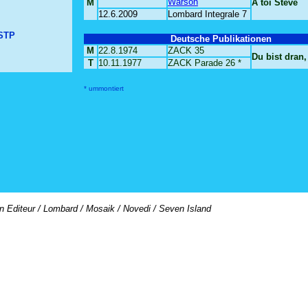
Warson
M
A toi Steve
12.6.2009
Lombard Integrale 7
 STP
Deutsche Publikationen
M
22.8.1974
ZACK 35
Du bist dran,
T
10.11.1977
ZACK Parade 26 *
* ummontiert
on Editeur / Lombard / Mosaik / Novedi / Seven Island