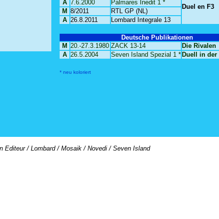
A
7.6.2000
Palmares Inedit 1 *
Duel en F3
M
8/2011
RTL GP (NL)
A
26.8.2011
Lombard Integrale 13
Deutsche Publikationen
M
20.-27.3.1980
ZACK 13-14
Die Rivalen
A
26.5.2004
Seven Island Spezial 1 *
Duell in der
* neu koloriert
on Editeur / Lombard / Mosaik / Novedi / Seven Island