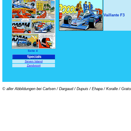
Vaillante F3
Seite 4
Seven Island
Zandvoort
© aller Abbildungen bei Carlsen / Dargaud / Dupuis / Ehapa / Koralle / Grat