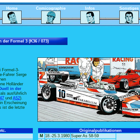
Home
Comicographie
Infos
Sonstiges
n der Formel 3 (K36 / 073)
i Formel-3-
te-Fahrer Serge
enen
ene Holländer
Duell in der
ls ausführlich
47
und
A52
).
 in Erscheinung
ist die letzte
tc.
Originalpublikationen
M
18.-25.3.1980
Super As 58-59