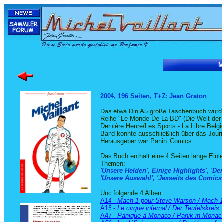
M
2004, 196 Seiten, T+Z: Jean Graton
Das etwa Din A5 große Taschenbuch wur
Reihe "Le Monde De La BD" (Die Welt der 
Dernière Heure/Les Sports - La Libre Belgi
Band konnte ausschließlich über das Jour
Herausgeber war Panini Comics.
Das Buch enthält eine 4 Seiten lange Einl
Themen:
'Unsere Helden', Einige Highlights', 'Der
'Unsere Auswahl', 'Jenseits des Comics
Und folgende 4 Alben:
A14 -
Mach 1 pour Steve Warson / Mach 1
A15 -
Le cirque infernal / Der Teufelskreis
A47 -
Panique à Monaco
/ Panik in Monac