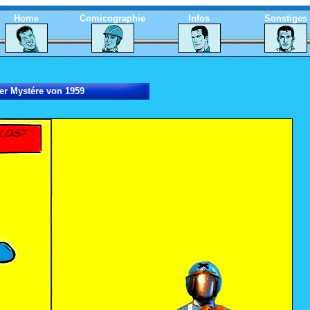
Home
Comicographie
Infos
Sonstiges
er Mystére von 1959