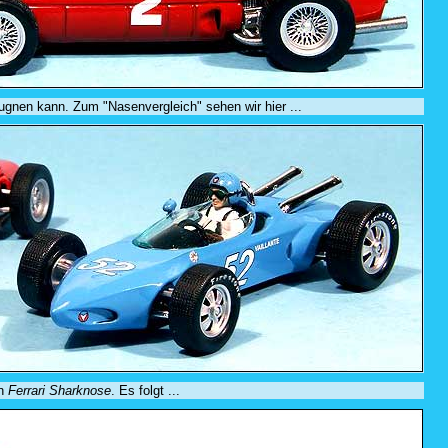
leugnen kann. Zum "Nasenvergleich" sehen wir hier ...
en
Ferrari Sharknose
. Es folgt ...