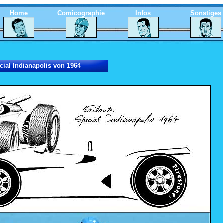
Home
Comicographie
Infos
Sonstiges
cial Indianapolis von 1964