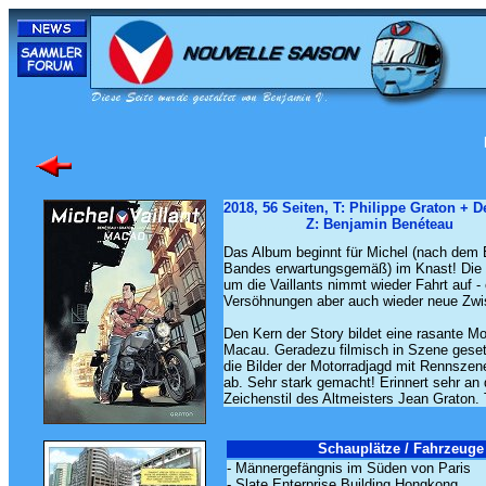
2018, 56 Seiten, T: Philippe Graton + D
...................
Z: Benjamin Benéteau
Das Album beginnt für Michel (nach dem 
Bandes erwartungsgemäß) im Knast! Die 
um die Vaillants nimmt wieder Fahrt auf - 
Versöhnungen aber auch wieder neue Zwist
Den Kern der Story bildet eine rasante Mo
Macau. Geradezu filmisch in Szene geset
die Bilder der Motorradjagd mit Rennszen
ab. Sehr stark gemacht! Erinnert sehr a
Zeichenstil des Altmeisters Jean Graton. 
Schauplätze / Fahrzeuge 
- Männergefängnis im Süden von Paris
- Slate Enterprise Building Hongkong