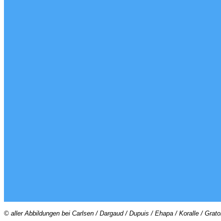
© aller Abbildungen bei Carlsen / Dargaud / Dupuis / Ehapa / Koralle / Grat