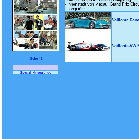
- Innenstadt von Macau, Grand Prix Circ
- Jonquière
Vaillante Ren
Vaillante-VW 
Seite 41
Special: Hintergründe