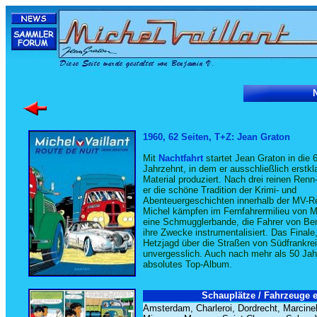
N
1960, 62 Seiten, T+Z: Jean Graton
Mit
Nachtfahrt
startet Jean Graton in die 6
Jahrzehnt, in dem er ausschließlich erstkla
Material produziert. Nach drei reinen Ren
er die schöne Tradition der Krimi- und
Abenteuergeschichten innerhalb der MV-R
Michel kämpfen im Fernfahrermilieu von M
eine Schmugglerbande, die Fahrer von Benj
ihre Zwecke instrumentalisiert. Das Finale
Hetzjagd über die Straßen von Südfrankrei
unvergesslich. Auch nach mehr als 50 Jah
absolutes Top-Album.
Schauplätze / Fahrzeuge e
Amsterdam, Charleroi, Dordrecht, Marcinell