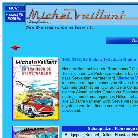
War
1961-1962, 62 Seiten, T+Z: Jean Graton
Henri Vaillant schickt ein "Kommando" üb
Teich, um die US-Pisten zu erobern, kann 
dass Steve zum Verräter wird.
Warsons V
interessante Impressionen von Steves Fa
Cramers technischer K.O. auf Seite 60 ma
diesem Album wendet Graton zur Spannun
erstmals ein dramaturgisches Hilfsmittel 
alle 15 Jahre variieren wird: Steve versch
mysteriösen Umständen und bleibt einige 
abwesend.
Schauplätze / Fahrzeuge e
- Bridgeport, Brüssel, Dallas, Houston, Ne