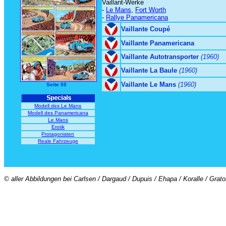
Vaillant-Werke
-
Le Mans
,
Fort Worth
-
Rallye Panamericana
Vaillante Coupé
Vaillante Panamericana
Vaillante Autotransporter
(1960)
Vaillante La Baule
(1960)
Vaillante Le Mans
(1960)
Seite 55
Modell des Le Mans
Modell des Panamericana
Le Mans
Erotik
Protagonisten
Reale Fahrzeuge
© aller Abbildungen bei Carlsen / Dargaud / Dupuis / Ehapa / Koralle / Grat