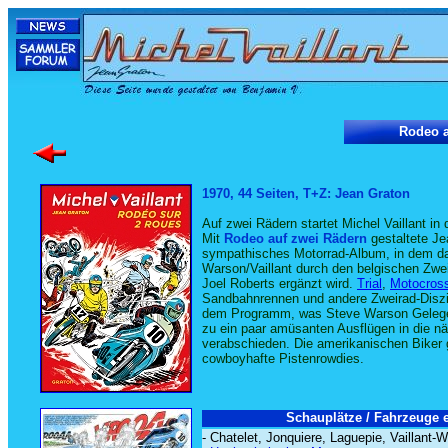
Rodeo a
1970, 44 Seiten, T+Z: Jean Graton
Auf zwei Rädern startet Michel Vaillant in 
Mit
Rodeo auf zwei Rädern
gestaltete Je
sympathisches Motorrad-Album, in dem d
Warson/Vaillant durch den belgischen Zwe
Joel Roberts ergänzt wird.
Trial
,
Motocros
Sandbahnrennen und andere Zweirad-Diszi
dem Programm, was Steve Warson Gelegen
zu ein paar amüsanten Ausflügen in die n
verabschieden. Die amerikanischen Biker 
cowboyhafte Pistenrowdies.
Schauplätze / Fahrzeuge e
- Chatelet, Jonquiere, Laguepie, Vaillant-