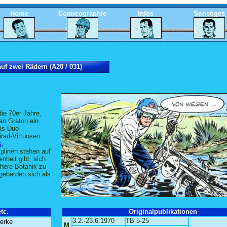
Home
Comicographie
Infos
Sonstiges
uf zwei Rädern (A20 / 031)
die 70er Jahre.
an Graton ein
as Duo
irad-Virtuosen
s
,
plinen stehen auf
heit gibt, sich
ähere Botanik zu
gebärden sich als
tc.
Originalpublikationen
3.2.-23.6.1970
TB 5-25
Werke
M