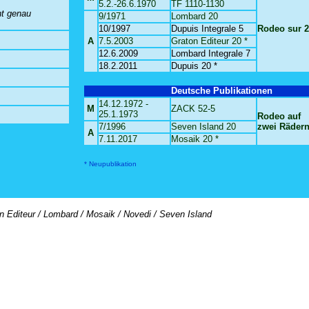
5.2.-26.6.1970
TF 1110-1130
ht genau
9/1971
Lombard 20
10/1997
Dupuis Integrale 5
Rodeo sur 
A
7.5.2003
Graton Editeur 20 *
12.6.2009
Lombard Integrale 7
18.2.2011
Dupuis 20 *
Deutsche Publikationen
14.12.1972 -
M
ZACK 52-5
25.1.1973
Rodeo auf
7/1996
Seven Island 20
zwei Räder
A
7.11.2017
Mosaik 20 *
* Neupublikation
on Editeur / Lombard / Mosaik / Novedi / Seven Island