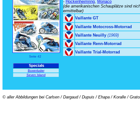
-
Hockenheimring
,
Monaco
(die amerikanischen Schauplätze sind nic
ermittelbar)
Vaillante GT
Vaillante Motocross-Motorrad
Vaillante Neuilly
(1969)
Vaillante Renn-Motorrad
Vaillante Trial-Motorrad
Seite 42
Boxenluder
Seven Island
© aller Abbildungen bei Carlsen / Dargaud / Dupuis / Ehapa / Koralle / Grat