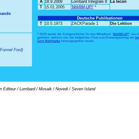
A
18.9.2009
Lombard Integrale 8
La lecon
T
15.01.2005
'WARM-UP!'
*
mando
Deutsche Publikationen
T
10.5.1973
ZACKParade 1
Die Lektion
* 2005 wurde die Kurzgeschichte für das Minialbum
"
WARM-UP!
"
neu ko
gelettert, welches von der belgischen Post zum Erstausgabetag der
be
Cent Briefmarke
herausgegeben wurde.
(Formel Ford)
on Editeur / Lombard / Mosaik / Novedi / Seven Island