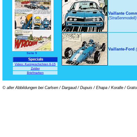
Vaillante Com
(Straßenmodell)
Vaillante-Ford
Seite 9
Video: Kurzgeschichten 6-15
Zolder
Briefmarken
© aller Abbildungen bei Carlsen / Dargaud / Dupuis / Ehapa / Koralle / Grat