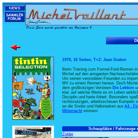
Di
1970, 16 Seiten, T+Z: Jean Graton
Beim Training zum Formel-Ford-Rennen i
Michel auf den arroganten Nachwuchsfahre
Um seinen versnobten Freunden zu imponie
MV zu einem Rennen heraus.
Doch Michel 
dem großkotzigen Versteen
Die Lektion
u
klar, auf welche Werte es im Leben wirkli
Disziplin und harte Arbeit. Besonders spaßi
nichtsnutzigen, arbeitsscheuen Kumpels v
an die Snobs und Halbstarken aus
A4 - Fi
Mitternacht
erinnern.
Schauplätze / Fahrzeuge e
Zolder