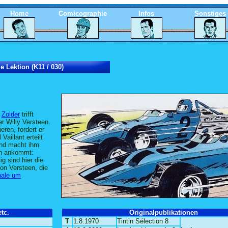
Home
Comicographie
Infos
Sonstiges
e Lektion (K11 / 030)
n
Zolder
trifft
r Willy Versteen.
ren, fordert er
Vaillant erteilt
nd macht ihm
ch ankommt:
g sind hier die
on Versteen, die
nale um
tc.
Originalpublikationen
T
1.8.1970
Tintin Sélection 8