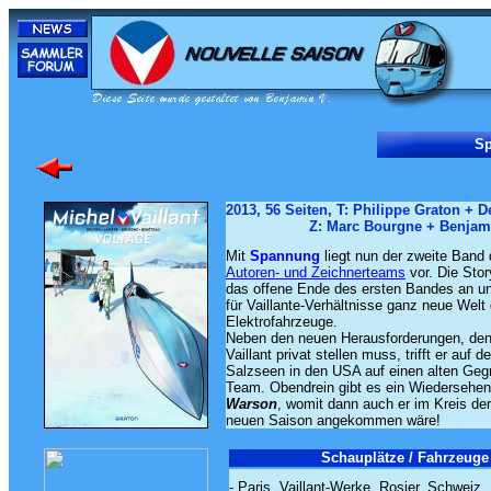
Sp
2013, 56 Seiten, T: Philippe Graton + D
...................
Z: Marc Bourgne + Benjam
Mit
Spannung
liegt nun der zweite Band
Autoren- und Zeichnerteams
vor. Die Stor
das offene Ende des ersten Bandes an und
für Vaillante-Verhältnisse ganz neue Welt 
Elektrofahrzeuge.
Neben den neuen Herausforderungen, den
Vaillant privat stellen muss, trifft er auf 
Salzseen in den USA auf einen alten Geg
Team. Obendrein gibt es ein Wiedersehe
Warson
, womit dann auch er im Kreis der
neuen Saison angekommen wäre!
Schauplätze / Fahrzeuge 
- Paris, Vaillant-Werke, Rosier, Schweiz