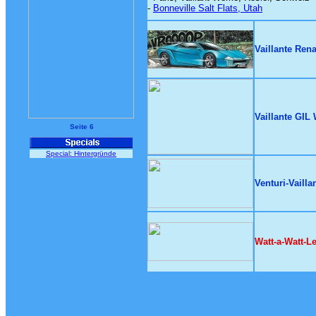
-
Bonneville Salt Flats, Utah
Vaillante Ren
Vaillante GI
Seite 6
Special: Hintergründe
Venturi-Vailla
Watt-a-Watt-L