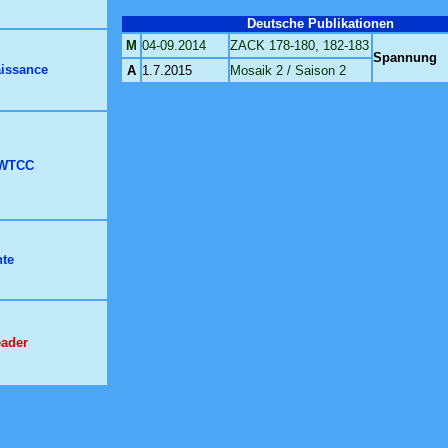
Deutsche Publikationen
M
04-09.2014
ZACK 178-180, 182-183
Spannung
aissance
A
1.7.2015
Mosaik 2 / Saison 2
L WTCC
nte
eader