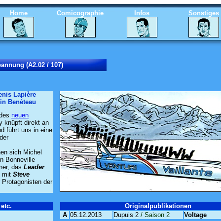
Home
Comicographie
Infos
Sonstiges
annung (A2.02 / 107)
enis Lapière
in Benéteau
 des
neuen
y knüpft direkt an
 führt uns in eine
der
en sich Michel
den Bonneville
ner, das
Leader
n mit
Steve
 Protagonisten der
etc.
Originalpublikationen
A
05.12.2013
Dupuis 2
/ Saison 2
Voltage