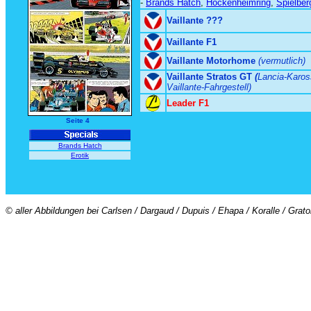
-
Brands Hatch
,
Hockenheimring
,
Spielber
Vaillante ???
Vaillante F1
Vaillante Motorhome
(vermutlich)
Vaillante Stratos GT
(
Lancia-Karos
Vaillante-Fahrgestell)
Leader F1
Seite 4
Brands Hatch
Erotik
© aller Abbildungen bei Carlsen / Dargaud / Dupuis / Ehapa / Koralle / Grat