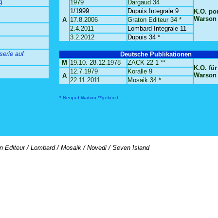
g
1979
Dargaud 34
1/1999
Dupuis Integrale 9
K.O. po
Warson
A
17.8.2006
Graton Editeur 34 *
2.4.2011
Lombard Integrale 11
3.2.2012
Dupuis 34 *
serie auf
Deutsche Publikationen
M
19.10.-28.12.1978
ZACK 22-1 **
K.O. für
12.7.1979
Koralle 9
Warson
A
22.11.2011
Mosaik 34 *
* Neupublikation
**gekürzt
on Editeur / Lombard / Mosaik / Novedi / Seven Island