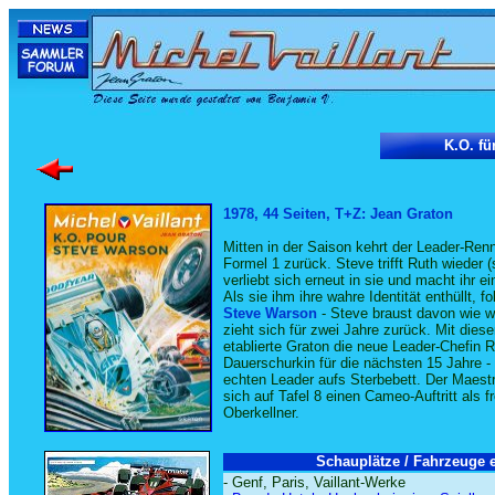
K.O. fü
1978, 44 Seiten, T+Z: Jean Graton
Mitten in der Saison kehrt der Leader-Renns
Formel 1 zurück. Steve trifft Ruth wieder 
verliebt sich erneut in sie und macht ihr e
Als sie ihm ihre wahre Identität enthüllt, fo
Steve Warson
- Steve braust davon wie w
zieht sich für zwei Jahre zurück. Mit die
etablierte Graton die neue Leader-Chefin R
Dauerschurkin für die nächsten 15 Jahre -
echten Leader aufs Sterbebett. Der Maestr
sich auf Tafel 8 einen Cameo-Auftritt als f
Oberkellner.
Schauplätze / Fahrzeuge e
- Genf, Paris, Vaillant-Werke