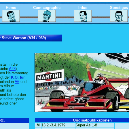
Home
Comicographie
Infos
Sonstiges
r Steve Warson (A34 / 069)
tall in die
(siehe
A28
),
inen Heiratsantrag.
lgt der
K.O. für
eiland in
A6
und
sem Album
uth als
 und bettete den
o selbst gönnt
reundlicher
tc.
Originalpublikationen
M
13.2.-3.4.1979
Super As 1-8