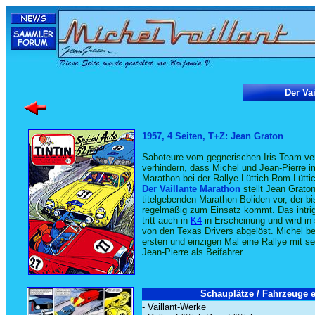
Der Va
1957, 4 Seiten, T+Z: Jean Graton
Saboteure vom gegnerischen Iris-Team ve
verhindern, dass Michel und Jean-Pierre i
Marathon bei der Rallye Lüttich-Rom-Lüttic
Der Vaillante Marathon
stellt Jean Grato
titelgebenden Marathon-Boliden vor, der b
regelmäßig zum Einsatz kommt. Das intrig
tritt auch in
K4
in Erscheinung und wird in
von den Texas Drivers abgelöst. Michel be
ersten und einzigen Mal eine Rallye mit s
Jean-Pierre als Beifahrer.
Schauplätze / Fahrzeuge e
- Vaillant-Werke