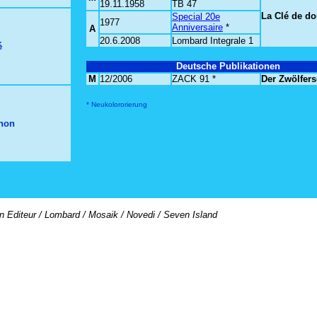
19.11.1958
TB 47
La Clé de d
Special 20e
1977
Anniversaire
*
A
20.6.2008
Lombard Integrale 1
é
Deutsche Publikationen
M
12/2006
ZACK 91 *
Der Zwölfers
* Neukolororierung
thon
on Editeur / Lombard / Mosaik / Novedi / Seven Island