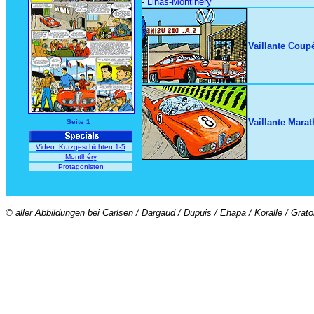
-
Linas-Montlhéry
Vaillante Coup
Vaillante Mara
Seite 1
Video: Kurzgeschichten 1-5
Montlhéry
Protagonisten
© aller Abbildungen bei Carlsen / Dargaud / Dupuis / Ehapa / Koralle / Grat