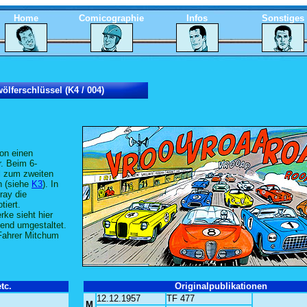
Home
Comicographie
Infos
Sonstiges
ölferschlüssel (K4 / 004)
on einen
. Beim 6-
el zum zweiten
n (siehe
K3
). In
ray die
iert.
rke sieht hier
end umgestaltet.
-Fahrer Mitchum
tc.
Originalpublikationen
12.12.1957
TF 477
M