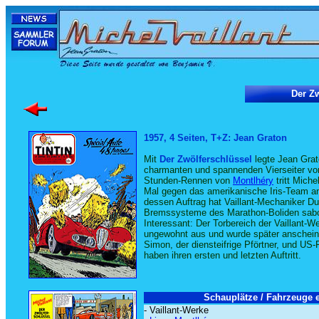
Der Zw
1957, 4 Seiten, T+Z: Jean Graton
Mit
Der Zwölferschlüssel
legte Jean Grat
charmanten und spannenden Vierseiter vor
Stunden-Rennen von
Montlhéry
tritt Mich
Mal gegen das amerikanische Iris-Team a
dessen Auftrag hat Vaillant-Mechaniker Du
Bremssysteme des Marathon-Boliden sabot
Interessant:
Der Torbereich der Vaillant-We
ungewohnt aus und wurde später anschein
Simon, der diensteifrige Pförtner, und US
haben ihren ersten und letzten Auftritt.
Schauplätze / Fahrzeuge e
- Vaillant-Werke