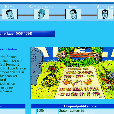
Home
Comicographie
Infos
Sonstiges
hrerlager (A58 / 094)
Jean Graton
 der Saison
coise setzt sich
Stil Formel-1-
b Philippe Graton
Krimgeschichte in
 Mechaniker
für die
 noch einen
 mit einer
on Senna.
tc.
Originalpublikationen
1995
Graton Editeur 58