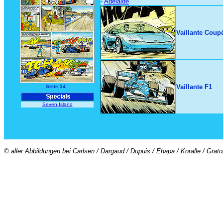
-
Adelaide
Vaillante Coup
Vaillante F1
Seite 34
Seven Island
© aller Abbildungen bei Carlsen / Dargaud / Dupuis / Ehapa / Koralle / Grat