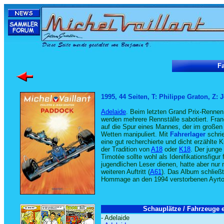
Fa
1995, 44 Seiten, T: Philippe Graton, Z: 
Adelaide
. Beim letzten Grand Prix-Rennen
werden mehrere Rennställe sabotiert. Fran
auf die Spur eines Mannes, der im großen 
Wetten manipuliert. Mit
Fahrerlager
schrie
eine gut recherchierte und dicht erzählte 
der Tradition von
A18
oder
K18
. Der junge
Timotée sollte wohl als Idenifikationsfigur 
jugendlichen Leser dienen, hatte aber nur
weiteren Auftritt (
A61
). Das Album schließt
Hommage an den 1994 verstorbenen Ayrt
Schauplätze / Fahrzeuge e
- Adelaide