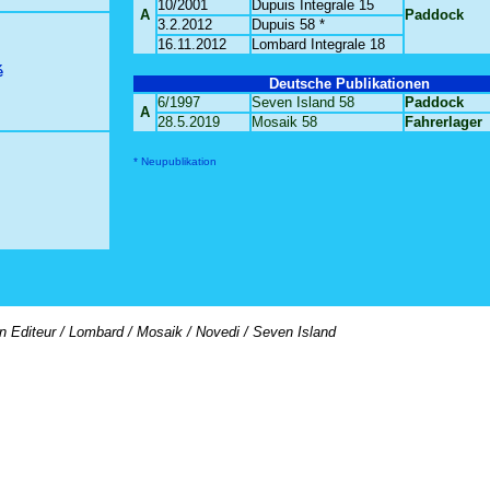
10/2001
Dupuis Integrale 15
A
Paddock
3.2.2012
Dupuis 58 *
16.11.2012
Lombard Integrale 18
é
Deutsche Publikationen
6/1997
Seven Island 58
Paddock
A
28.5.2019
Mosaik 58
Fahrerlager
* Neupublikation
on Editeur / Lombard / Mosaik / Novedi / Seven Island