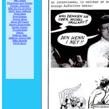
Niki Lauda
Phantome und Geister
Promis / Sponsor
RNZ 20./21.10.2012
SEAT Ibiza Vaillante
Seifenkiste
Sprechblase
Speed News
Steve McQueen
Steves Boxenluder
Studio Graton
Thunderbirds
Urlaub
Vaillante Bike
Vaillante Grand Défi
Willis Modelle
ZACK-Buch