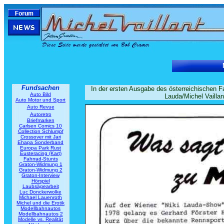
Fundsachen
In der ersten Ausgabe des österreichischen 
Auto Bild
Lauda/Michel Vaillan
Auto Motor und Sport
Auto Revue
Autoretro
Briefmarken
Carlsen Comics 10
Collection Schlumpf
Crossover mit Jari
Ehapa Sonderband
Europa Park Rust
Eusteracing (Kart)
Fahrrad-Stunts
Graton-Widmung 1
Graton-Widmung 2
Graton-Interview
Hörspiel
Laubsägearbeit
Luc Donckerwolke
Michael Lauenroth
Michel und die Erotik
Modellbahnautos
Modellbahnautos 2
Modelle vs. Realität