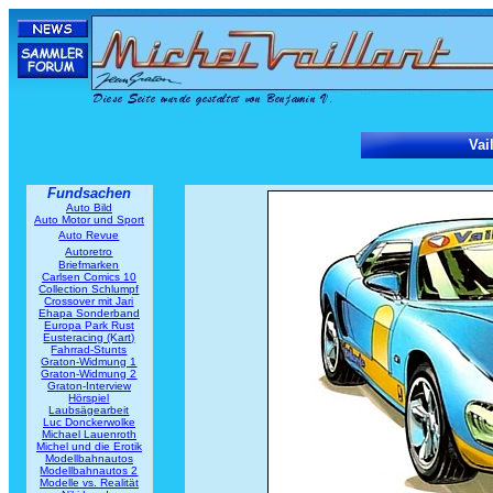
Vai
Fundsachen
Auto Bild
Auto Motor und Sport
Auto Revue
Autoretro
Briefmarken
Carlsen Comics 10
Collection Schlumpf
Crossover mit Jari
Ehapa Sonderband
Europa Park Rust
Eusteracing (Kart)
Fahrrad-Stunts
Graton-Widmung 1
Graton-Widmung 2
Graton-Interview
Hörspiel
Laubsägearbeit
Luc Donckerwolke
Michael Lauenroth
Michel und die Erotik
Modellbahnautos
Modellbahnautos 2
Modelle vs. Realität