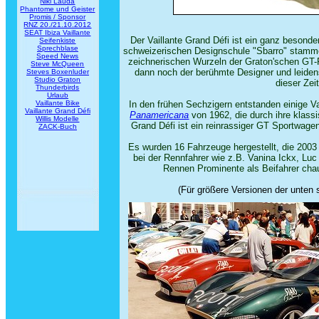
Niki Lauda
Phantome und Geister
Promis / Sponsor
RNZ 20./21.10.2012
SEAT Ibiza Vaillante
Der Vaillante Grand Défi ist ein ganz besond
Seifenkiste
Sprechblase
schweizerischen Designschule "Sbarro" stammen
Speed News
zeichnerischen Wurzeln der Graton'schen GT-F
Steve McQueen
dann noch der berühmte Designer und leiden
Steves Boxenluder
Studio Graton
dieser Zei
Thunderbirds
Urlaub
Vaillante Bike
In den frühen Sechzigern entstanden einige Va
Vaillante Grand Défi
Panamericana
von 1962, die durch ihre klas
Willis Modelle
Grand Défi ist ein reinrassiger GT Sportwage
ZACK-Buch
Es wurden 16 Fahrzeuge hergestellt, die 2003
bei der Rennfahrer wie z.B. Vanina Ickx, Lu
Rennen Prominente als Beifahrer chauf
(Für größere Versionen der unten s