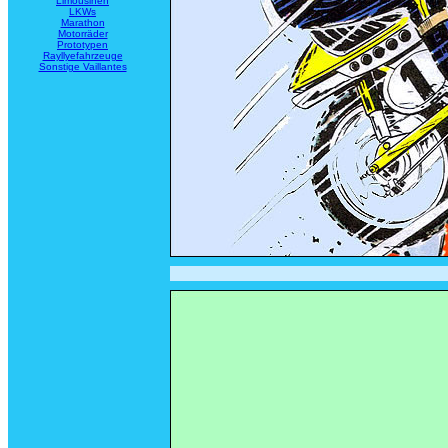
Limousinen
LKWs
Marathon
Motorräder
Prototypen
Rayllyefahrzeuge
Sonstige Vaillantes