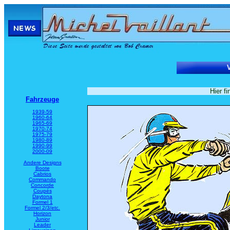
V
Hier fi
Fahrzeuge
1939-59
1960-64
1965-69
1970-74
1975-79
1980-89
1990-99
2000-09
Andere Designs
Boote
Cabrios
Commando
Concorde
Coupés
Daytona
Formel 1
Formel 2/3/etc.
Horizon
Junior
Leader