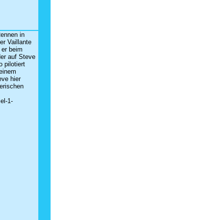
Rennen in
r Vaillante
t er beim
er auf Steve
 pilotiert
 einem
eve hier
nerischen
el-1-