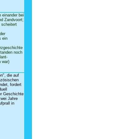
 einander bei
d Zandvoort;
 scheitert
der
 ein
Kurzgeschichte
tstanden noch
ant-
n war)
n", die auf
nzösischen
ndet, fordert
uell
ser Geschichte
zwei Jahre
fprall in