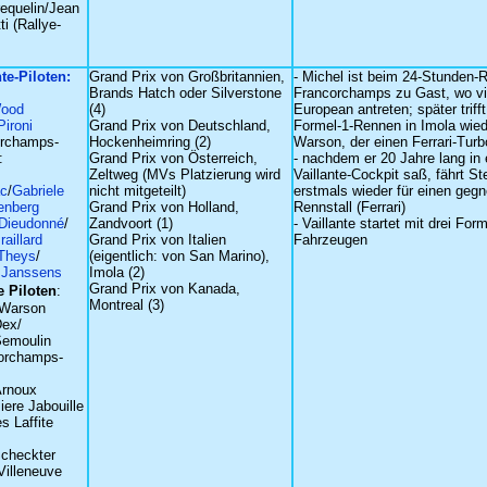
equelin/Jean
i (Rallye-
nte-Piloten:
Grand Prix von Großbritannien,
- Michel ist beim 24-Stunden-
Brands Hatch oder Silverstone
Francorchamps zu Gast, wo vie
Wood
(4)
European antreten; später triff
Pironi
Grand Prix von Deutschland,
Formel-1-Rennen in Imola wied
orchamps-
Hockenheimring (2)
Warson, der einen Ferrari-Turbo
:
Grand Prix von Österreich,
- nachdem er 20 Jahre lang in
Zeltweg (MVs Platzierung wird
Vaillante-Cockpit saß, fährt St
ac
/
Gabriele
nicht mitgeteilt)
erstmals wieder für einen geg
enberg
Grand Prix von Holland,
Rennstall (Ferrari)
 Dieudonné
/
Zandvoort (1)
- Vaillante startet mit drei Form
raillard
Grand Prix von Italien
Fahrzeugen
 Theys
/
(eigentlich: von San Marino),
 Janssens
Imola (2)
Grand Prix von Kanada,
 Piloten
:
Montreal (3)
 Warson
Dex/
Semoulin
orchamps-
Arnoux
iere Jabouille
s Laffite
checkter
Villeneuve