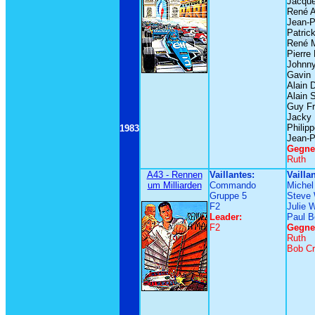
Jacque
René 
Jean-P
Patric
René 
Pierre
Johnny
Gavin
Alain 
Alain 
Guy Fr
Jacky 
Philip
1983
Jean-P
Gegne
Ruth
A43 - Rennen
Vaillantes:
Vailla
um Milliarden
Commando
Michel
Gruppe 5
Steve
F2
Julie 
Leader:
Paul 
F2
Gegne
Ruth
Bob C