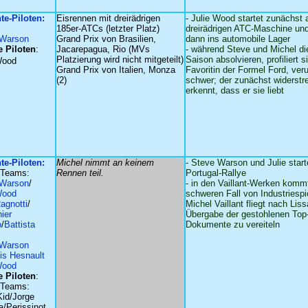
nte-Piloten:
Eisrennen mit dreirädrigen
- Julie Wood startet zunächst 
185er-ATCs (letzter Platz)
dreirädrigen ATC-Maschine un
 Warson
Grand Prix von Brasilien,
dann ins automobile Lager
 Piloten
:
Jacarepagua, Rio (MVs
- während Steve und Michel di
Platzierung wird nicht mitgeteilt)
Saison absolvieren, profiliert s
Wood
Grand Prix von Italien, Monza
Favoritin der Formel Ford, ver
(2)
schwer; der zunächst widerst
erkennt, dass er sie liebt
nte-Piloten:
Michel nimmt an keinem
- Steve Warson und Julie start
-Teams:
Rennen teil.
Portugal-Rallye
 Warson
/
- in den Vaillant-Werken komm
Wood
schweren Fall von Industriesp
agnotti
/
Michel Vaillant fliegt nach Lis
ier
Übergabe der gestohlenen Top
o
/
Battista
Dokumente zu vereiteln
eWarson
is Hesnault
Wood
 Piloten
:
-Teams:
Kid/Jorge
a/Perissinot