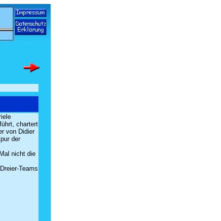
iele
hrt, chartert
er von Didier
Spur der
Mal nicht die
t Dreier-Teams