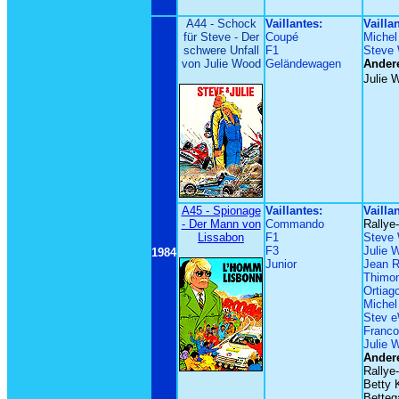
A44 - Schock
Vaillantes:
Vailla
für Steve - Der
Coupé
Michel
schwere Unfall
F1
Steve
von Julie Wood
Geländewagen
Andere
Julie 
A45 - Spionage
Vaillantes:
Vailla
- Der Mann von
Commando
Rallye
Lissabon
F1
Steve
F3
Julie 
1984
Junior
Jean R
Thimon
Ortiag
Michel
Stev 
Franco
Julie 
Andere
Rallye
Betty 
Betteg