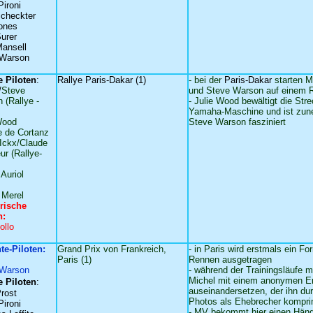
Pironi
checkter
ones
urer
Mansell
 Warson
 Piloten
:
Rallye Paris-Dakar (1)
- bei der
Paris-Dakar
starten M
/
Steve
und Steve Warson auf einem 
 (Rallye -
- Julie Wood bewältigt die Stre
Yamaha-Maschine und ist zu
Wood
Steve Warson fasziniert
e de Cortanz
Ickx/Claude
ur (Rallye-
Auriol
 Merel
rische
n:
llo
nte-Piloten:
Grand Prix von Frankreich,
- in Paris wird erstmals ein Fo
Paris (1)
Rennen ausgetragen
 Warson
- während der Trainingsläufe 
Michel mit einem anonymen E
 Piloten
:
auseinandersetzen, der ihn du
Prost
Photos als Ehebrecher komprimi
Pironi
- MV bekommt hier einen Hän