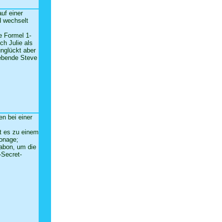
auf einer
d wechselt
e Formel 1-
ich Julie als
unglückt aber
rebende Steve
en bei einer
t es zu einem
ionage;
sabon, um die
-Secret-