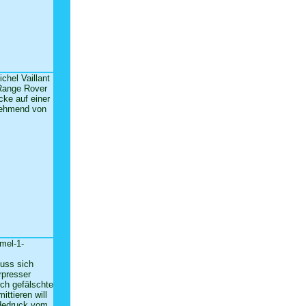
ichel Vaillant
Range Rover
cke auf einer
nehmend von
rmel-1-
muss sich
rpresser
rch gefälschte
ttieren will
dedruck vom