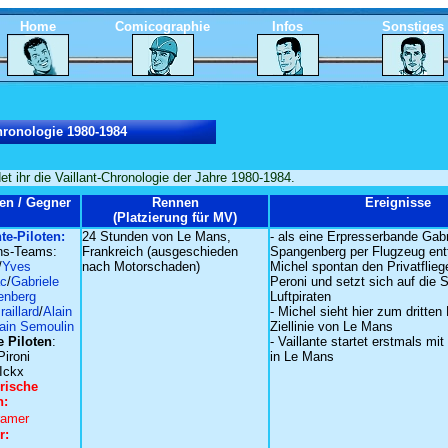
Home
Comicographie
Infos
Sonstiges
ronologie 1980-1984
det ihr die Vaillant-Chronologie der Jahre 1980-1984.
ten / Gegner
Rennen
Ereignisse
(Platzierung für MV)
nte-Piloten:
24 Stunden von Le Mans,
- als eine Erpresserbande Gabr
ns-Teams:
Frankreich (ausgeschieden
Spangenberg per Flugzeug entfü
/
Yves
nach Motorschaden)
Michel spontan den Privatflieg
ac
/
Gabriele
Peroni und setzt sich auf die 
enberg
Luftpiraten
raillard
/
Alain
- Michel sieht hier zum dritten 
ain Semoulin
Ziellinie von Le Mans
 Piloten
:
- Vaillante startet erstmals mi
Pironi
in Le Mans
Ickx
rische
n:
ramer
r: