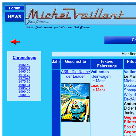
Ch
Hier fin
Chronologie
Jahr
Geschichte
Fiktive
Pilo
1902-59
Fahrzeuge
1960-64
A36 - Die Rache
Vaillantes
:
Vailla
1965-69
1970-72
der Leader
Kleinwagen
Le Ma
1973-74
Le Mans
Michel
1975-79
1980-84
Leader:
Doule
1985-89
Le Mans
Spang
1990-99
Willy B
2000-09
Dex
/
Al
Andere
Didier 
Jacky 
Gegne
Pilote
Bob C
Gegne