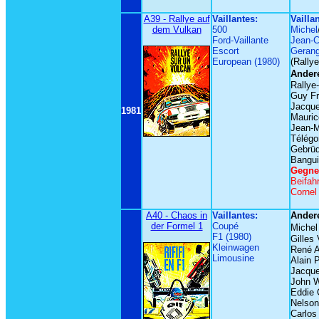
A39 - Rallye auf
Vaillantes:
Vailla
dem Vulkan
500
Michel
Ford-Vaillante
Jean-C
Escort
Gerang
European (1980)
(Rally
Andere
Rallye
Guy Fr
Jacque
1981
Mauric
Jean-M
Télégo
Gebrüd
Bangui
Gegne
Beifah
Cornel
A40 - Chaos in
Vaillantes:
Andere
der Formel 1
Coupé
Michel
F1 (1980)
Gilles 
Kleinwagen
René 
Limousine
Alain 
Jacque
John 
Eddie 
Nelson
Carlos