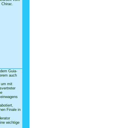
 Chirac.
f dem Guia-
derem auch
, um mit
vertreter
ne
leinwagens
abotiert,
en Finale in
erator
eine wichtige