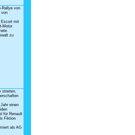
-Rallye von
h von
d Escort mit
t-Motor
fnete
ewalt zu
 streiten,
terschaften
 Jahr einen
liden
el für Renault
s Fiktion
rmiert als AG