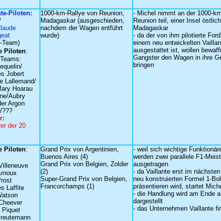
nte-Piloten:
1000-km-Rallye von Reunion,
- Michel nimmt an der 1000-km
/
Madagaskar (ausgeschieden,
Reunion teil, einer Insel östlic
laude
nachdem der Wagen entführt
Madagaskar
eat
wurde)
- da der von ihm pilotierte For
e-Team)
einem neu entwickelten Vaillan
ausgestattet ist, wollen bewaf
 Piloten
:
Gangster den Wagen in ihre G
-Teams:
bringen
equelin/
s Jobert
e Lallemand/
ary Hoarau
ne/Aubry
er Argon
/???
r:
rer der 20
 Piloten
:
Grand Prix von Argentinien,
- weil sich wichtige Funktionäre
Buenos Aires (4)
werden zwei parallele F1-Meis
Grand Prix von Belgien, Zolder
ausgetragen
Villeneuve
(2)
- da Vaillante erst im nächsten
Arnoux
Super-Grand Prix von Belgien,
neu konstruierten Formel 1-Bo
Prost
Francorchamps (1)
präsentieren wird, startet Mich
s Laffite
- die Handlung wird am Ende al
Watson
dargestellt
Cheever
- das Unternehmen Vaillante fi
 Piquet
 reutemann