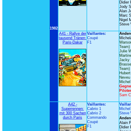
Didier 
Jody S
Alan J
Marc S
Nigel 
Steve
1982
A41 - Rallye der
Vaillantes:
Andere
tausend Tränen:
Coupé
Michel
Paris-Dakar
F1
Warson
Team)
Julie 
Martin
Jacky 
Brasse
Team)
Hubert 
Neveu
Michel
Gegne
Pilote
Sam Co
A42 -
Vaillantes:
Vailla
Superrennen:
Cabrio 1
Michel
mit 300 Sachen
Cabrio 2
Steve
durch Paris
Commando
Andere
Coupé
Alain 
F1
Didier 