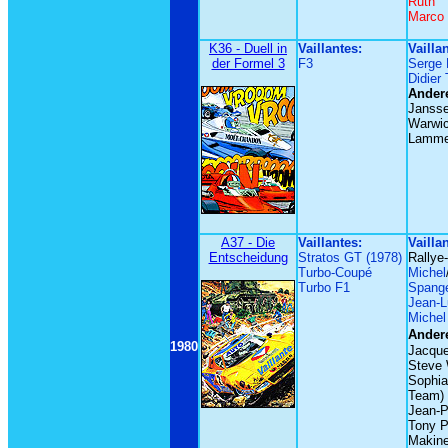
Ruth
Marco
K36 - Duell in
Vaillantes:
Vailla
der Formel 3
F3
Serge 
Didier
Andere
Janss
Warwi
Lamme
A37 - Die
Vaillantes:
Vailla
Entscheidung
Stratos GT (1978)
Rallye
Turbo-Coupé
Michel
Turbo F1
Spang
Jean-L
Michel
Andere
1980
Jacque
Steve 
Sophia
Team)
Jean-P
Tony 
Makin