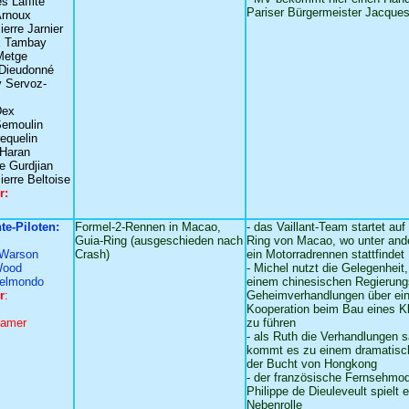
s Laffite
Pariser Bürgermeister Jacques
Arnoux
ierre Jarnier
k Tambay
Metge
 Dieudonné
 Servoz-
Dex
Semoulin
equelin
Haran
pe Gurdjian
ierre Beltoise
r:
nte-Piloten:
Formel-2-Rennen in Macao,
- das Vaillant-Team startet au
Guia-Ring (ausgeschieden nach
Ring von Macao, wo unter an
 Warson
Crash)
ein Motorradrennen stattfindet
Wood
- Michel nutzt die Gelegenheit
Belmondo
einem chinesischen Regierungs
r
:
Geheimverhandlungen über ei
Kooperation beim Bau eines K
ramer
zu führen
- als Ruth die Verhandlungen s
kommt es zu einem dramatisch
der Bucht von Hongkong
- der französische Fernsehmod
Philippe de Dieuleveult spielt 
Nebenrolle