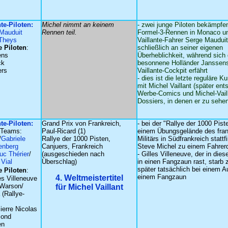
nte-Piloten:
Michel nimmt an keinem
- zwei junge Piloten bekämpfen
Mauduit
Rennen teil.
Formel-3-Rennen in Monaco un
 Theys
Vaillante-Fahrer Serge Mauduit
 Piloten
:
schließlich an seiner eigenen
ens
Überheblichkeit, während sich 
ck
besonnene Holländer Janssens
rs
Vaillante-Cockpit erfährt
- dies ist die letzte reguläre 
mit Michel Vaillant (später en
Werbe-Comics und Michel-Vaill
Dossiers, in denen er zu sehe
nte-Piloten:
Grand Prix von Frankreich,
- bei der "Rallye der 1000 Piste
-Teams:
Paul-Ricard (1)
einem Übungsgelände des fra
/
Gabriele
Rallye der 1000 Pisten,
Militärs in Südfrankreich stattfi
enberg
Canjuers, Frankreich
Steve Michel zu einem Fahrerd
uc Thérier
/
(ausgeschieden nach
- Gilles Villeneuve, der in die
 Vial
Überschlag)
in einen Fangzaun rast, starb 
später tatsächlich bei einem Au
 Piloten
:
einem Fangzaun
4. Weltmeistertitel
s Villeneuve
Warson/
für Michel Vaillant
 (Rallye-
ierre Nicolas
Pond
en