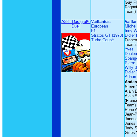
Guy Fr
Ragnott
Team)
A38 - Das große
Vaillantes:
Vailla
Duell
European
Michel
F1
Indy 
Stratos GT (1978)
Didier 
Turbo-Coupé
Franc
Teams
Yves
Doule
Spang
Pierre
Willy B
Didier
Adrian
Andere
Steve
Alain 
Alain 
(Franc
Team)
René 
Jean-P
Jacque
Jones
Jody S
Gilles 