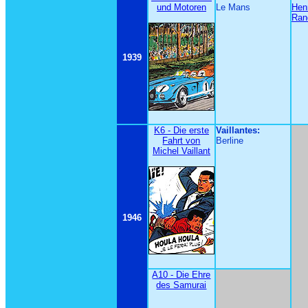
und Motoren
Le Mans
Henr
Ran
1939
K6 - Die erste
Vaillantes:
Fahrt von
Berline
Michel Vaillant
1946
A10 - Die Ehre
des Samurai