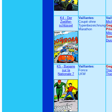
K4 - Der
Vaillantes
:
Vail
Zwölfer-
Coupé ohne
Mic
schlüssel
Typenbezeichnung
Geg
Marathon
Pil
Mit
Son
Dur
K5 - Bagarre
Vaillantes
:
Geg
sur la
Fonce
Tru
Nationale 7
LKW
Tru