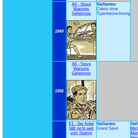
A6 - Steve
Vaillantes:
Warsons
Cabrio ohne
Geheimnis
Typenbezeichnung
1949
A6 - Steve
Warsons
Geheimnis
1956
K1 - Der Apfel
Vaillantes
:
Vail
fällt nicht weit
Grand Sport
Mic
vom Stamm
Man
Henr