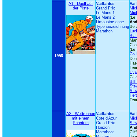
A1 - Duell auf
Vaillantes
:
Vail
der Piste
Grand Prix
Mic
Le Mans 1
Mic
Le Mans 2
(Le
Limousine ohne
And
Typenbezeichnung
Ber
Marathon
Luc
Bia
Man
Cha
(Le
Coll
1958
Deh
Hae
Tea
Eva
Gill
Bill
Ste
Ste
Her
Tea
A2 - Wettrennen
Vaillantes:
Vail
mit einem
Cote d'Azur
Mic
Phantom
Grand Prix
Ste
Horizon
And
Motorboot
Clif
Mystére
Jea