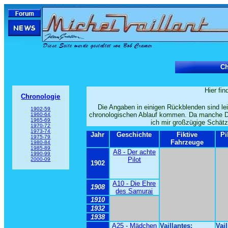
Ch
Hier fin
Chronologie
Die Angaben in einigen Rückblenden sind lei
1902-59
chronologischen Ablauf kommen. Da manche Dat
1960-64
1965-69
ich mir großzügige Schätz
1970-72
1973-74
Jahr
Geschichte
Fiktive
Pi
1975-79
Fahrzeuge
1980-84
1985-89
A8 - Der achte
1990-99
Pilot
2000-09
1902
A10 - Die Ehre
1908
des Samurai
1910
1932
1938
A25 - Mädchen
Vaillantes:
Vail