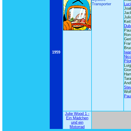
Transporter
Luc
Joa
Jac
Jul
K
ei
Dub
Pau
Ron
Geri
Fra
Bru
1959
Iwa
Nic
Pilo
Luig
Gior
Harr
Tar
And
Ste
Wol
Paul
Julie Wood 1 -
Ein Mädchen
und ein
Motorrad