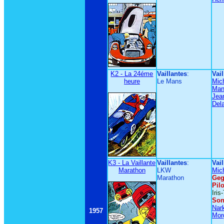
K2 - La 24éme
Vaillantes
:
Vail
heure
Le Mans
Mic
Man
Jean
Dela
K3 - La Vaillante
Vaillantes
:
Vail
Marathon
LKW
Mic
Marathon
Geg
Pil
Iris
Son
Nar
1957
Mor