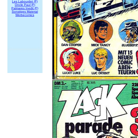
Les Labourdet (F)
Oncle Paul (F)
Palmares Inedit (F)
Sonstiges Material
Werbecomics