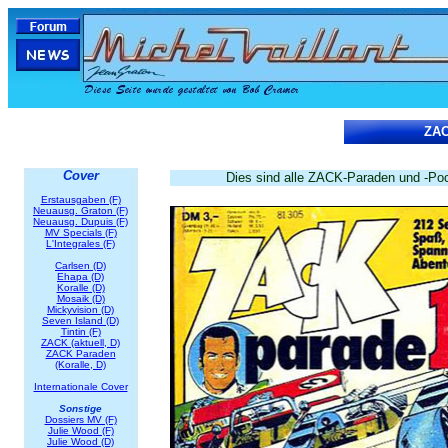
ZAC
Cover
Dies sind alle ZACK-Paraden und -Pock
Erstausgaben (F)
Neuausg. Graton (F)
Neuausg. Dupuis (F)
MV Specials (F)
L'Integrales (F)
Carlsen (D)
Ehapa (D)
Koralle (D)
Mosaik (D)
Mickyvision (D)
Seven Island (D)
Tintin (F)
ZACK (aktuell, D)
ZACK Paraden
(Koralle, D)
Internationale Cover
Sonstige
Dossiers MV (F)
Julie Wood (F)
Julie Wood (D)