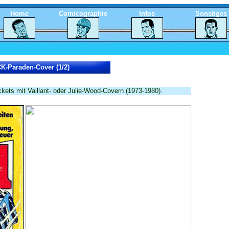
Home
Comicographie
Infos
Sonstiges
K-Paraden-Cover (1/2)
ets mit Vaillant- oder Julie-Wood-Covern (1973-1980).