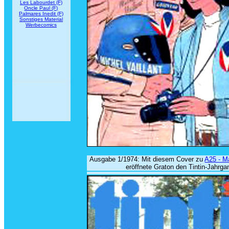
Les Labourdet (F)
Oncle Paul (F)
Palmares Inedit (F)
Sonstiges Material
Werbecomics
Ausgabe 1/1974: Mit diesem Cover zu
A25 - M
eröffnete Graton den Tintin-Jahrga