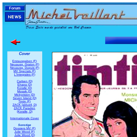
Cover
Erstausgaben (F)
Neuausg. Graton (F)
Neuausg. Dupuis (F)
MV Specials (F)
L'Integrales (F)
Carlsen (D)
Ehapa (D)
Koralle (D)
Mosaik (D)
Mickyvision (D)
Seven Island (D)
Tintin (F)
ZACK (aktuell, D)
ZACK Paraden
(Koralle, D)
Internationale Cover
Sonstige
Dossiers MV (F)
Julie Wood (F)
Julie Wood (D)