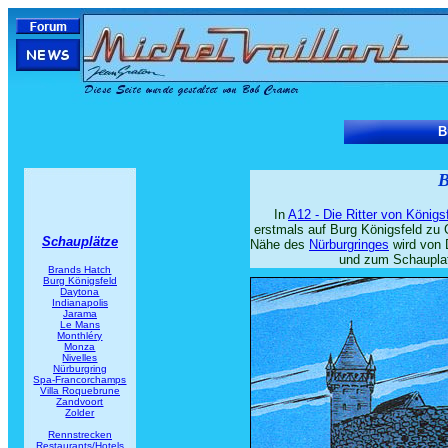
B
B
In
A12 - Die Ritter von Königs
erstmals auf Burg Königsfeld zu G
Schauplätze
Nähe des
Nürburgringes
wird von 
und zum Schauplat
Brands Hatch
Burg Königsfeld
Daytona
Indianapolis
Jarama
Le Mans
Monthléry
Monza
Nivelles
Nürburgring
Spa-Francorchamps
Villa Roquebrune
Zandvoort
Zolder
Rennstrecken
Restaurants/Hotels