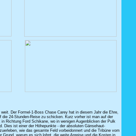
o weit. Der Formel-1-Boss Chase Carey hat in diesem Jahr die Ehre,
uf die 24-Stunden-Reise zu schicken. Kurz vorher ist man auf der
t in Richtung Ford Schikane, wo in wenigen Augenblicken der Pulk
d. Dies ist einer der Höhepunkte - der absoluten Gänsehaut-
tzuerleben, wie das gesamte Feld vorbeidonnert und die Tribüne vom
er Grund, warum es sich lohnt, die weite Anreise und die Kosten in