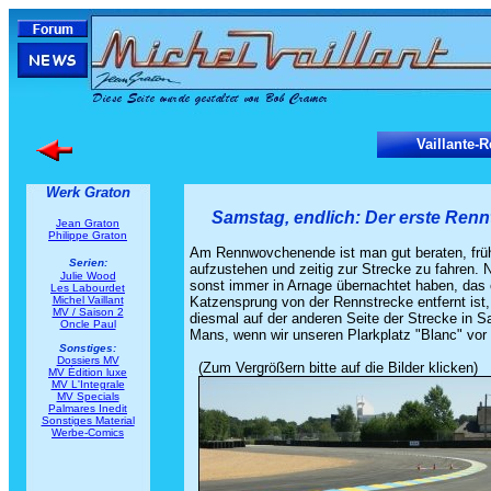
Vaillante-R
Werk Graton
Samstag, endlich: Der erste Renn
Jean Graton
Philippe Graton
Am Rennwovchenende ist man gut beraten, frü
Serien:
aufzustehen und zeitig zur Strecke zu fahren.
Julie Wood
sonst immer in Arnage übernachtet haben, das 
Les Labourdet
Michel Vaillant
Katzensprung von der Rennstrecke entfernt ist
MV / Saison 2
diesmal auf der anderen Seite der Strecke in S
Oncle Paul
Mans, wenn wir unseren Plarkplatz "Blanc" vor
Sonstiges:
Dossiers MV
..
(Zum Vergrößern bitte auf die Bilder klicken)
MV Édition luxe
MV L'Integrale
MV Specials
Palmares Inedit
Sonstiges Material
Werbe-Comics