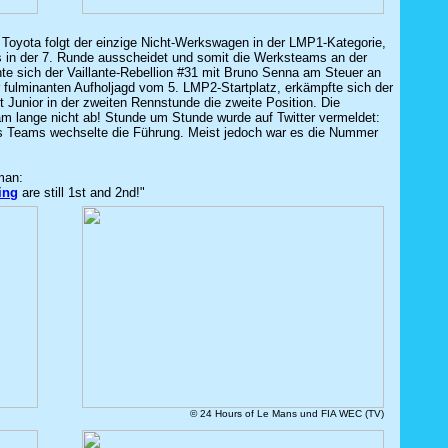
oyota folgt der einzige Nicht-Werkswagen in der LMP1-Kategorie,
ts in der 7. Runde ausscheidet und somit die Werksteams an der
nnte sich der Vaillante-Rebellion #31 mit Bruno Senna am Steuer an
 fulminanten Aufholjagd vom 5. LMP2-Startplatz, erkämpfte sich der
t Junior in der zweiten Rennstunde die zweite Position. Die
m lange nicht ab! Stunde um Stunde wurde auf Twitter vermeldet:
es Teams wechselte die Führung. Meist jedoch war es die Nummer
man:
ing
are still 1st and 2nd!"
© 24 Hours of Le Mans und FIA WEC (TV)