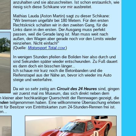
anzuhalten und sie abzuschreiten. Ist schon erstaunlich, wie
riesig sich diese Schikane vor mir ausbreitet.
Mathias Lauda (Aston Martin) sagt zu dieser Schikane:
"Wir
bremsen u
ngefähr bei 180 Metern. Für den ersten
Rechtsknick schalten wir in den
zweiten Gang, für die
Links
dann i
n den ersten.
Der Ausgang muss perfekt
passen, weil die Gerade lang ist. Man muss weit nach
außen, den Wagen
aber gerade noch vor den Limits wieder
reinziehen. Nicht einfach!"
(Quelle:
Motorsport Total.
)
COM
In wenigen Stunden pfeilen die Boliden hier also durch und
sind Sekunden später wieder entschwunden. Zu Fuß dauert
es dann doch ein bisschen länger...
Ich schaue mir kurz noch die Betonbanden und die
Reifenstapel aus der Nähe an, bevor ich wieder ins Auto
steige und weiterfahre.
Da wir so sehr zeitig am
Circuit des 24 Heures
sind, gingen
wir zuerst mal ins Museum, das sich direkt neben dem
n kleiner aber hochkarätiger Querschnitt der Rennwagen gezeigt, die
nden
teilgenommen haben. Eine willkommene Überraschung erleben
tt für Besitzer von Eintrittskarten zum 24-Stunden-Rennen frei ist.
n...