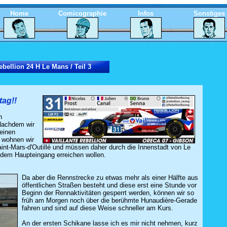
Home
Comicographie
Infos
Sonstiges
ebellion 24 H Le Mans / Teil 3
tag!!
h
 Nachdem wir
einen
, wohnen wir
aint-Mars-d'Outillé und müssen daher durch die Innenstadt von Le
 dem Haupteingang erreichen wollen.
Da aber die Rennstrecke zu etwas mehr als einer Hälfte aus
öffentlichen Straßen besteht und diese erst eine Stunde vor
Beginn der Rennaktivitäten gesperrt werden, können wir so
früh am Morgen noch über die berühmte Hunaudière-Gerade
fahren und sind auf diese Weise schneller am Kurs.
An der ersten Schikane lasse ich es mir nicht nehmen, kurz