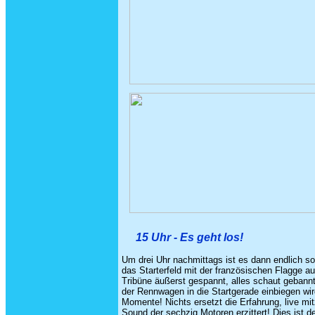
15 Uhr - Es geht los!
Um drei Uhr nachmittags ist es dann endlich s
das Starterfeld mit der französischen Flagge a
Tribüne äußerst gespannt, alles schaut gebann
der Rennwagen in die Startgerade einbiegen wir
Momente! Nichts ersetzt die Erfahrung, live mi
Sound der sechzig Motoren erzittert! Dies ist d