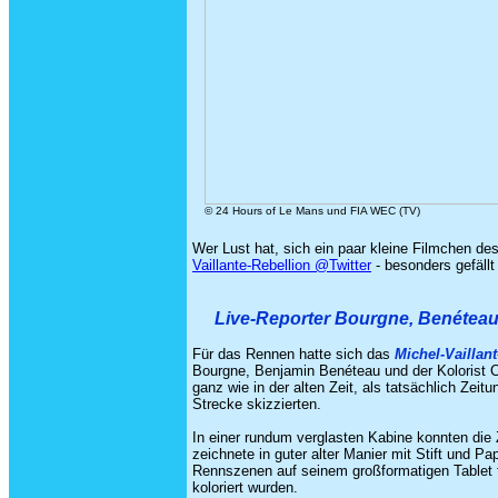
© 24 Hours of Le Mans und FIA WEC (TV)
Wer Lust hat, sich ein paar kleine Filmchen d
Vaillante-Rebellion @Twitter
- besonders gefällt 
Live-Reporter Bourgne, Benéteau
Für das Rennen hatte sich das
Michel-Vaillant
Bourgne, Benjamin Benéteau und der Kolorist Ch
ganz wie in der alten Zeit, als tatsächlich Zei
Strecke skizzierten.
In einer rundum verglasten Kabine konnten die 
zeichnete in guter alter Manier mit Stift und 
Rennszenen auf seinem großformatigen Tablet fe
koloriert wurden.