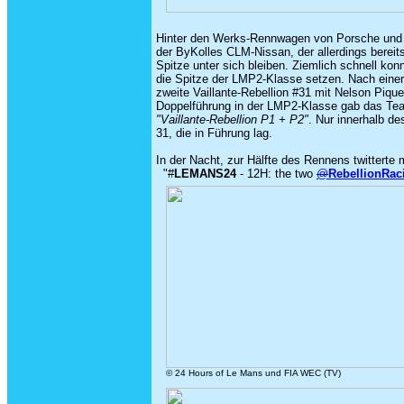
Hinter den Werks-Rennwagen von Porsche und T
der ByKolles
CLM-Nissan, der allerdings berei
Spitze unter sich bleiben. Ziemlich schnell ko
die Spitze der LMP2-Klasse setzen. Nach einer
zweite Vaillante-Rebellion #31 mit Nelson Pique
Doppelführung in der LMP2-Klasse gab das Tea
"Vaillante-Rebellion P1 + P2"
. Nur innerhalb d
31, die in Führung lag.
In der Nacht, zur Hälfte des Rennens twitterte 
..
"
#
LEMANS24
- 12H: the two
@
RebellionRac
© 24 Hours of Le Mans und FIA WEC (TV)