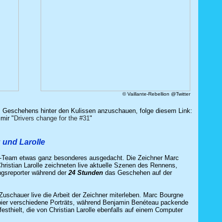
© Vaillante-Rebellion @Twitter
es Geschehens hinter den Kulissen anzuschauen, folge diesem Link:
mir "
Drivers change for the #31
"
 und Larolle
-Team etwas ganz besonderes ausgedacht. Die Zeichner Marc
ristian Larolle zeichneten live aktuelle Szenen des Rennens,
tungsreporter während der
24 Stunden
das Geschehen auf der
Zuschauer live die Arbeit der Zeichner miterleben. Marc Bourgne
Papier verschiedene Porträts, während Benjamin Benéteau packende
sthielt, die von Christian Larolle ebenfalls auf einem Computer