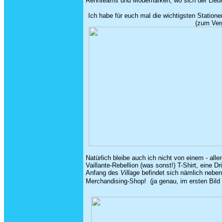
Rennteams und Modemarken, wo sich der Liebha
Ich habe für euch mal die wichtigsten Statione
(zum Verg
Natürlich bleibe auch ich nicht von einem - all
Vaillante-Rebellion (was sonst!) T-Shirt, eine 
Anfang des
Village
befindet sich nämlich nebe
Merchandising-Shop!
.
(ja genau, im ersten Bil