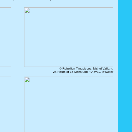
© Rebellion Timepieces, Michel Vaillant,
24 Hours of Le Mans und FIA WEC @Twitter