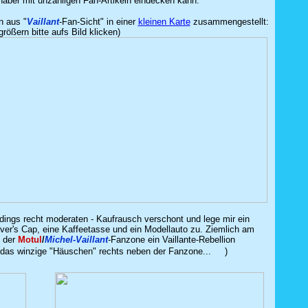
ber mit unzähligen Fan-Artikeln eindecken kann.
n aus "
Vaillant
-Fan-Sicht" in einer
kleinen Karte
zusammengestellt:
rößern bitte aufs Bild klicken)
erdings recht moderaten - Kaufrausch verschont und lege mir ein
Driver's Cap, eine Kaffeetasse und ein Modellauto zu. Ziemlich am
n der
Motul
/
Michel-Vaillant
-Fanzone ein Vaillante-Rebellion
d das winzige "Häuschen" rechts neben der Fanzone...
)