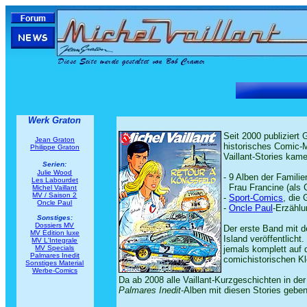
Werk Graton
Seit 2000 publiziert 
Jean Graton
historisches Comic-
Philippe Graton
Vaillant-Stories kam
Serien:
Julie Wood
- 9 Alben der Famili
Les Labourdet
..
Frau Francine (als 
Michel Vaillant
MV / Saison 2
-
Sport-Comics
, die 
Oncle Paul
-
Oncle Paul
-Erzählu
Sonstiges:
Dossiers MV
Der erste Band mit d
MV Édition luxe
Island veröffentlicht
MV L'Integrale
MV Specials
jemals komplett auf 
Palmares Inedit
comichistorischen Kle
Sonstiges Material
Werbe-Comics
Da ab 2008 alle Vaillant-Kurzgeschichten in de
Palmares Inedit
-Alben mit diesen Stories geben