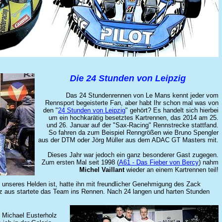
Die 24 Stunden von Leipzig
Das 24 Stundenrennen von Le Mans kennt jeder vom
Rennsport begeisterte Fan, aber habt Ihr schon mal was von
den "
24 Stunden von Leipzig
" gehört? Es handelt sich hierbei
um ein hochkarätig besetztes Kartrennen, das 2014 am 25.
und 26. Januar auf der "Sax-Racing" Rennstrecke stattfand.
So fahren da zum Beispiel Renngrößen wie Bruno Spengler
aus der DTM oder Jörg Müller aus dem ADAC GT Masters mit.
Dieses Jahr war jedoch ein ganz besonderer Gast zugegen.
Zum ersten Mal seit 1998 (
A61 - Das Fieber von Bercy
) nahm
Michel Vaillant
wieder an einem Kartrennen teil!
 unseres Helden ist, hatte ihn mit freundlicher Genehmigung des Zack
tz aus startete das Team ins Rennen. Nach 24 langen und harten Stunden
 Michael Eusterholz