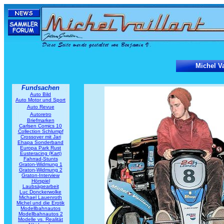
Michel V
Fundsachen
Auto Bild
Auto Motor und Sport
Auto Revue
Autoretro
Briefmarken
Carlsen Comics 10
Collection Schlumpf
Crossover mit Jari
Ehapa Sonderband
Europa Park Rust
Eusteracing (Kart)
Fahrrad-Stunts
Graton-Widmung 1
Graton-Widmung 2
Graton-Interview
Hörspiel
Laubsägearbeit
Luc Donckerwolke
Michael Lauenroth
Michel und die Erotik
Modellbahnautos
Modellbahnautos 2
Modelle vs. Realität