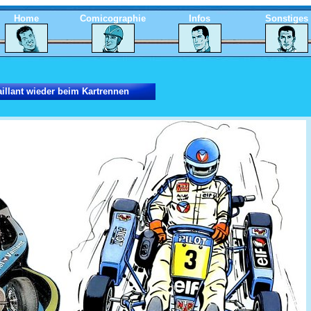
Home
Comicographie
Infos
Sonstiges
aillant wieder beim Kartrennen