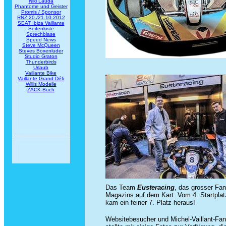
Niki Lauda
Phantome und Geister
Promis / Sponsor
RNZ 20./21.10.2012
SEAT Ibiza Vaillante
Seifenkiste
Sprechblase
Speed News
Steve McQueen
Steves Boxenluder
Studio Graton
Thunderbirds
Urlaub
Vaillante Bike
Vaillante Grand Défi
Willis Modelle
ZACK-Buch
Das Team
Eusteracing
, das grosser Fan
Magazins auf dem Kart. Vom 4. Startpla
kam ein feiner 7. Platz heraus!
Websitebesucher und Michel-Vaillant-Fan