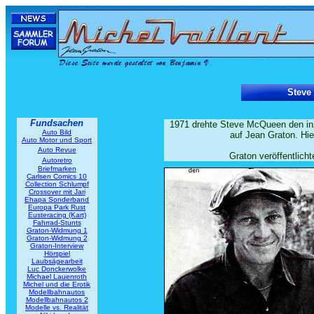
Steve
Fundsachen
1971 drehte Steve McQueen den in
Auto Bild
auf Jean Graton. Hi
Auto Motor und Sport
Auto Revue
Graton veröffentlicht
Autoretro
Briefmarken
Carlsen Comics 10
Collection Schlumpf
Crossover mit Jari
Ehapa Sonderband
Europa Park Rust
Eusteracing (Kart)
Fahrrad-Stunts
Graton-Widmung 1
Graton-Widmung 2
Graton-Interview
Hörspiel
Laubsägearbeit
Luc Donckerwolke
Michael Lauenroth
Michel und die Erotik
Modellbahnautos
Modellbahnautos 2
Modelle vs. Realität