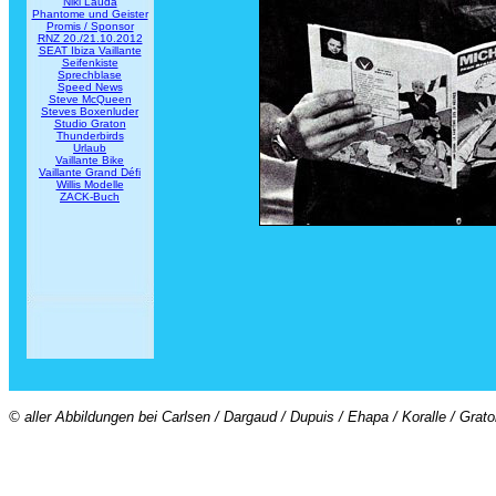
Niki Lauda
Phantome und Geister
Promis / Sponsor
RNZ 20./21.10.2012
SEAT Ibiza Vaillante
Seifenkiste
Sprechblase
Speed News
Steve McQueen
Steves Boxenluder
Studio Graton
Thunderbirds
Urlaub
Vaillante Bike
Vaillante Grand Défi
Willis Modelle
ZACK-Buch
© aller Abbildungen bei Carlsen / Dargaud / Dupuis / Ehapa / Koralle / Grat