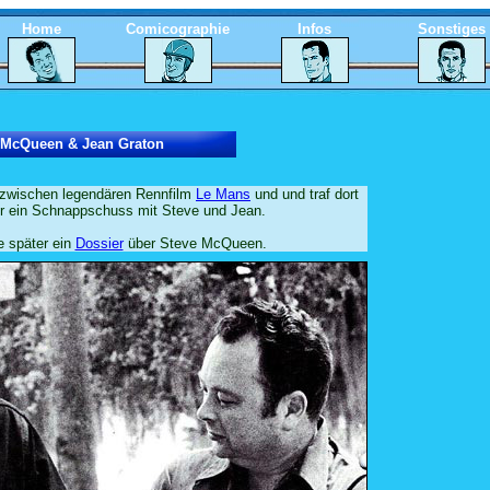
Home
Comicographie
Infos
Sonstiges
 McQueen & Jean Graton
zwischen legendären Rennfilm
Le Mans
und und traf dort
er ein Schnappschuss mit Steve und Jean.
e später ein
Dossier
über Steve McQueen.