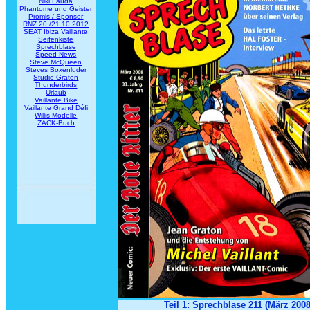
Niki Lauda
Phantome und Geister
Promis / Sponsor
RNZ 20./21.10.2012
SEAT Ibiza Vaillante
Seifenkiste
Sprechblase
Speed News
Steve McQueen
Steves Boxenluder
Studio Graton
Thunderbirds
Urlaub
Vaillante Bike
Vaillante Grand Défi
Willis Modelle
ZACK-Buch
Teil 1: Sprechblase 211 (März 2008