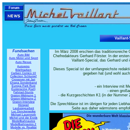
Vaillant
Fundsachen
Im März 2008 erschien das traditionsreich
Auto Bild
Chefredakteurs Gerhard Förster. In der erste
Auto Motor und Sport
Vaillant-Special, das Gerhard und 
Auto Revue
Autoretro
Dieses Special ist der umfangreichste redakti
Briefmarken
gegeben hat (und wohl auch 
Carlsen Comics 10
Collection Schlumpf
Crossover mit Jari
Ehapa Sonderband
Europa Park Rust
- ein Interview mit 
Eusteracing (Kart)
- einen groß
Fahrrad-Stunts
- die Kurzgeschichten K1 (in der Nummer 21
Graton-Widmung 1
Graton-Widmung 2
Graton-Interview
Die
Sprechblase
ist im übrigen für jeden Liebh
Hörspiel
Seite aus daher wärmstens empfohle
Laubsägearbeit
Luc Donckerwolke
Michael Lauenroth
Michel und die Erotik
Modellbahnautos
Modellbahnautos 2
Modelle vs. Realität