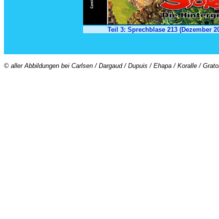
Teil 3: Sprechblase 213 (Dezember 2
© aller Abbildungen bei Carlsen / Dargaud / Dupuis / Ehapa / Koralle / Grat