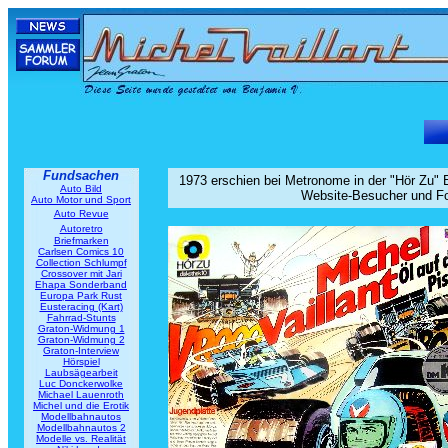
Fundsachen
1973 erschien bei Metronome in der "Hör Zu" Ed
Auto Bild
Website-Besucher und For
Auto Motor und Sport
Auto Revue
Autoretro
Briefmarken
Carlsen Comics 10
Collection Schlumpf
Crossover mit Jari
Ehapa Sonderband
Europa Park Rust
Eusteracing (Kart)
Fahrrad-Stunts
Graton-Widmung 1
Graton-Widmung 2
Graton-Interview
Hörspiel
Laubsägearbeit
Luc Donckerwolke
Michael Lauenroth
Michel und die Erotik
Modellbahnautos
Modellbahnautos 2
Modelle vs. Realität