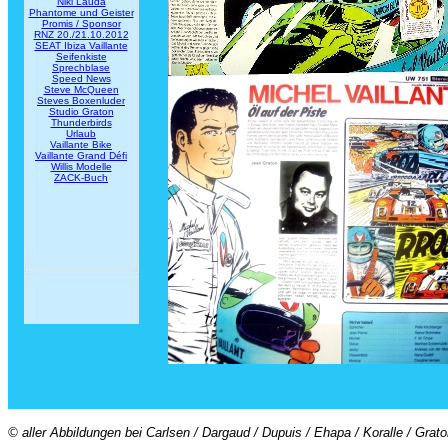
Niki Lauda
Phantome und Geister
Promis / Sponsor
RNZ 20./21.10.2012
SEAT Ibiza Vaillante
Seifenkiste
Sprechblase
Speed News
Steve McQueen
Steves Boxenluder
Studio Graton
Thunderbirds
Urlaub
Vaillante Bike
Vaillante Grand Défi
Willis Modelle
ZACK-Buch
© aller Abbildungen bei Carlsen / Dargaud / Dupuis / Ehapa / Koralle / Grat