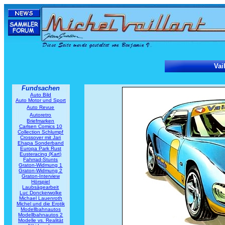
Vai
Fundsachen
Auto Bild
Auto Motor und Sport
Auto Revue
Autoretro
Briefmarken
Carlsen Comics 10
Collection Schlumpf
Crossover mit Jari
Ehapa Sonderband
Europa Park Rust
Eusteracing (Kart)
Fahrrad-Stunts
Graton-Widmung 1
Graton-Widmung 2
Graton-Interview
Hörspiel
Laubsägearbeit
Luc Donckerwolke
Michael Lauenroth
Michel und die Erotik
Modellbahnautos
Modellbahnautos 2
Modelle vs. Realität