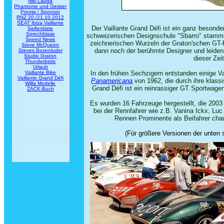
Niki Lauda
Phantome und Geister
Promis / Sponsor
RNZ 20./21.10.2012
SEAT Ibiza Vaillante
Der Vaillante Grand Défi ist ein ganz besond
Seifenkiste
Sprechblase
schweizerischen Designschule "Sbarro" stammen
Speed News
zeichnerischen Wurzeln der Graton'schen GT-F
Steve McQueen
dann noch der berühmte Designer und leiden
Steves Boxenluder
Studio Graton
dieser Zei
Thunderbirds
Urlaub
Vaillante Bike
In den frühen Sechzigern entstanden einige Va
Vaillante Grand Défi
Panamericana
von 1962, die durch ihre klas
Willis Modelle
Grand Défi ist ein reinrassiger GT Sportwage
ZACK-Buch
Es wurden 16 Fahrzeuge hergestellt, die 2003
bei der Rennfahrer wie z.B. Vanina Ickx, Lu
Rennen Prominente als Beifahrer chauf
(Für größere Versionen der unten s